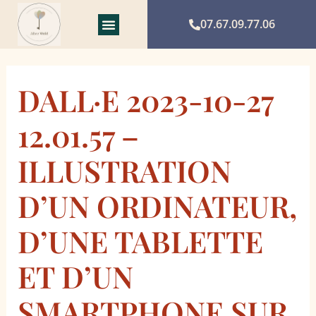
Aller
au
07.67.09.77.06
contenu
DALL·E 2023-10-27
12.01.57 –
ILLUSTRATION
D’UN ORDINATEUR,
D’UNE TABLETTE
ET D’UN
SMARTPHONE SUR