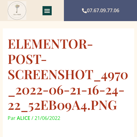
Aller
au
07.67.09.77.06
contenu
ELEMENTOR-
POST-
SCREENSHOT_4970
_2022-06-21-16-24-
22_52EB09A4.PNG
Par
ALICE
/
21/06/2022